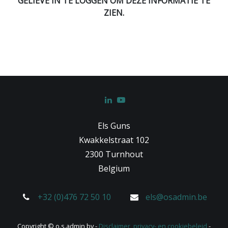
GELIEVE IN TE LOGGEN OM DEZE INFORMATIE TE
ZIEN.
Els Guns
Kwakkelstraat 102
2300 Turnhout
Belgium
+32 (0)476 72 50 10
els@osadmin.be
Copyright © o.s.admin bv -
Disclaimer, privacy- en cookiebeleid
-