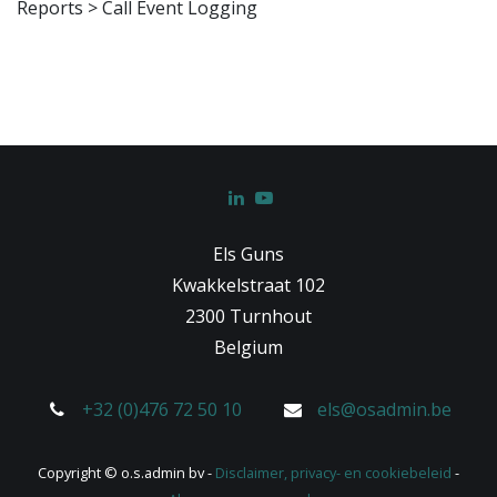
Reports > Call Event Logging
Els Guns
Kwakkelstraat 102
2300 Turnhout
Belgium
+32 (0)476 72 50 10
els@osadmin.be
Copyright © o.s.admin bv -
Disclaimer, privacy- en cookiebeleid
-