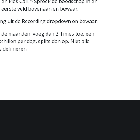
en kies Call. > Spreek de boodschap in en
t eerste veld bovenaan en bewaar.
ing uit de Recording dropdown en bewaar.
lende maanden, voeg dan 2 Times toe, een
llen per dag, splits dan op. Niet alle
e definiëren.