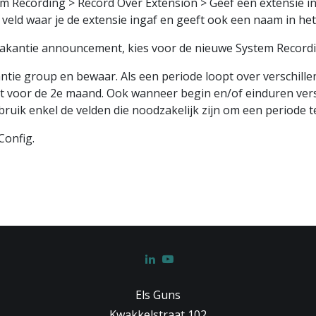
 Recording > Record Over Extension > Geef een extensie in 
 veld waar je de extensie ingaf en geeft ook een naam in he
Vakantie announcement, kies voor de nieuwe System Record
antie group en bewaar. Als een periode loopt over verschil
 voor de 2e maand. Ook wanneer begin en/of einduren verschi
uik enkel de velden die noodzakelijk zijn om een periode t
Config.
Els Guns
Kwakkelstraat 102